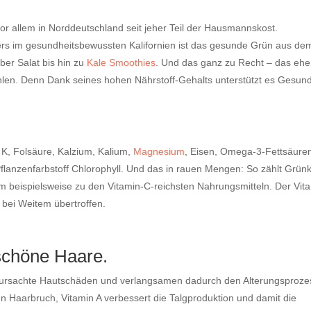
 vor allem in Norddeutschland seit jeher Teil der Hausmannskost.
ers im gesundheitsbewussten Kalifornien ist das gesunde Grün aus de
ber Salat bis hin zu
Kale Smoothies
. Und das ganz zu Recht – das ehe
hlen. Denn Dank seines hohen Nährstoff-Gehalts unterstützt es Gesund
 K, Folsäure, Kalzium, Kalium,
Magnesium
, Eisen, Omega-3-Fettsäure
Pflanzenfarbstoff Chlorophyll. Und das in rauen Mengen: So zählt Grün
 beispielsweise zu den Vitamin-C-reichsten Nahrungsmitteln. Der Vit
bei Weitem übertroffen.
 schöne Haare.
verursachte Hautschäden und verlangsamen dadurch den Alterungsproze
en Haarbruch, Vitamin A verbessert die Talgproduktion und damit die