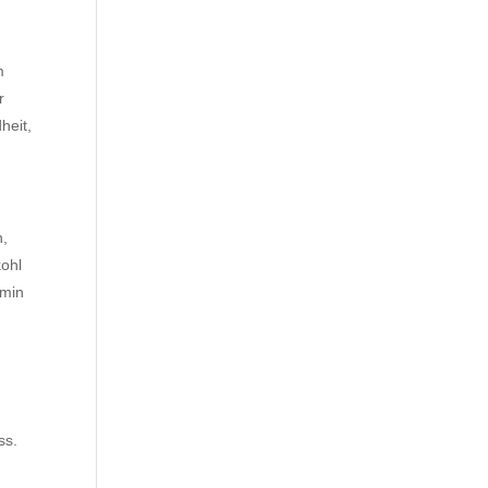
m
r
heit,
n,
kohl
amin
ss.