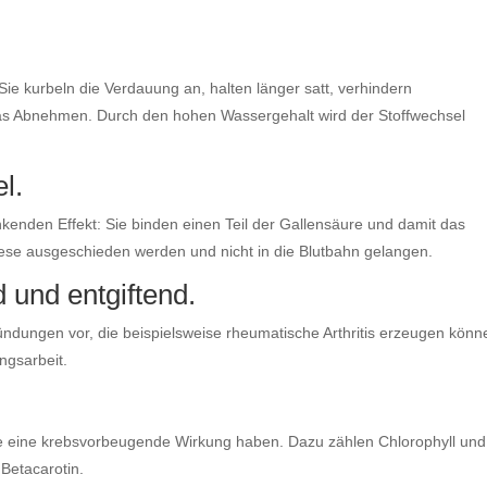
Sie kurbeln die Verdauung an, halten länger satt, verhindern
as Abnehmen. Durch den hohen Wassergehalt wird der Stoffwechsel
l.
nkenden Effekt: Sie binden einen Teil der Gallensäure und damit das
iese ausgeschieden werden und nicht in die Blutbahn gelangen.
und entgiftend.
dungen vor, die beispielsweise rheumatische Arthritis erzeugen könn
ungsarbeit.
 die eine krebsvorbeugende Wirkung haben. Dazu zählen Chlorophyll und
Betacarotin.