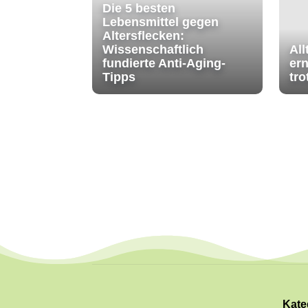
Die 5 besten
Lebensmittel gegen
Altersflecken:
Wissenschaftlich
All
fundierte Anti-Aging-
ern
Tipps
tr
Kate