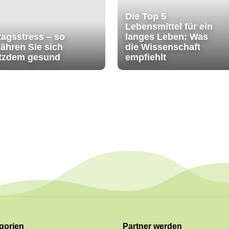
Die Top 5
Lebensmittel für ein
tagsstress – so
langes Leben: Was
ähren Sie sich
die Wissenschaft
otzdem gesund
empfiehlt
gorien
Partner werden