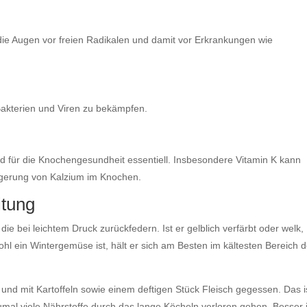
die Augen vor freien Radikalen und damit vor Erkrankungen wie
Bakterien und Viren zu bekämpfen.
 für die Knochengesundheit essentiell. Insbesondere Vitamin K kann
agerung von Kalzium im Knochen.
itung
 die bei leichtem Druck zurückfedern. Ist er gelblich verfärbt oder welk,
ohl ein Wintergemüse ist, hält er sich am Besten im kältesten Bereich 
 und mit Kartoffeln sowie einem deftigen Stück Fleisch gegessen. Das i
umal viele Nährstoffe durch das lange Köcheln verloren gehen. Besser i