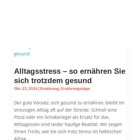
richtigen Ernährung kannst du aktiv gegen diese
Zeichen der Hautalterung vorgehen. Basierend auf
aktuellen wissenschaftlichen Erkenntnissen haben
wir die Top 5...
Alltagsstress – so ernähren Sie
sich trotzdem gesund
Okt. 23, 2024
|
Ernährung
,
Ernährungstipps
Der gute Vorsatz, sich gesund zu ernähren, bleibt im
stressigen Alltag oft auf der Strecke. Schnell eine
Pizza oder ein Schokoriegel als Ersatz für das
Mittagessen sind leider häufige Realität. Wir zeigen
Ihnen Tricks, wie Sie sich trotz Stress im hektischen
Alltag...