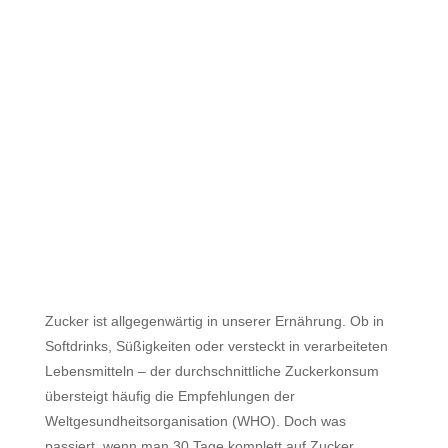
30 Tage ohne Zucker –
Was geschieht in Deinem
Körper?
Sep. 24, 2024
|
Eiweiß, Zucker, Fett
,
Ernährung
Zucker ist allgegenwärtig in unserer Ernährung. Ob in
Softdrinks, Süßigkeiten oder versteckt in verarbeiteten
Lebensmitteln – der durchschnittliche Zuckerkonsum
übersteigt häufig die Empfehlungen der
Weltgesundheitsorganisation (WHO). Doch was
passiert, wenn man 30 Tage komplett auf Zucker