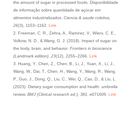
the amount of sugar in processed foods. Disponibilidade
de informação sobre quantidade de açúcar em
alimentos industrializados.
Ciencia & saude coletiva
,
26
(3), 1153–1162.
Link
Freeman, C. R., Zehra, A., Ramirez, V., Wiers, C. E.,
Volkow, N. D., & Wang, G. J. (2018). Impact of sugar on
the body, brain, and behavior.
Frontiers in bioscience
(Landmark edition)
,
23
(12), 2255–2266.
Link
Huang, Y., Chen, Z., Chen, B., Li, J., Yuan, X., Li, J.,
Wang, W., Dai, T., Chen, H., Wang, Y., Wang, R., Wang,
P., Guo, J., Dong, Q., Liu, C., Wei, Q., Cao, D., & Liu, L.
(2023). Dietary sugar consumption and health: umbrella
review.
BMJ (Clinical research ed.)
,
381
, e071609.
Link