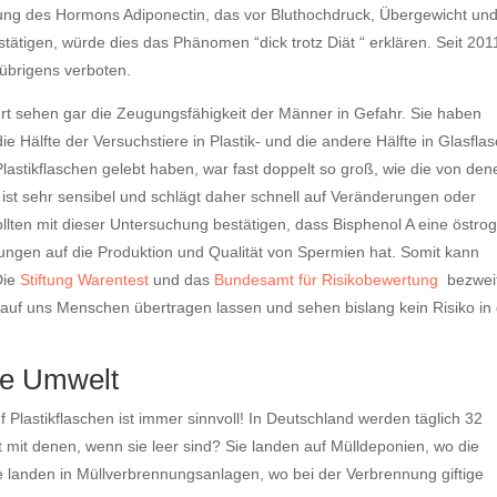
dung des Hormons Adiponectin, das vor Bluthochdruck, Übergewicht un
tätigen, würde dies das Phänomen “dick trotz Diät “ erklären. Seit 2011
 übrigens verboten.
rt sehen gar die Zeugungsfähigkeit der Männer in Gefahr. Sie haben
e Hälfte der Versuchstiere in Plastik- und die andere Hälfte in Glasfla
lastikflaschen gelebt haben, war fast doppelt so groß, wie die von den
st sehr sensibel und schlägt daher schnell auf Veränderungen oder
llten mit dieser Untersuchung bestätigen, dass Bisphenol A eine östro
ngen auf die Produktion und Qualität von Spermien hat. Somit kann
Die
Stiftung Warentest
und das
Bundesamt für Risikobewertung
bezwei
h auf uns Menschen übertragen lassen und sehen bislang kein Risiko in
die Umwelt
uf Plastikflaschen ist immer sinnvoll! In Deutschland werden täglich 32
t mit denen, wenn sie leer sind? Sie landen auf Mülldeponien, wo die
ie landen in Müllverbrennungsanlagen, wo bei der Verbrennung giftige