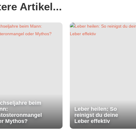
ere Artikel...
chseljahre beim
nn:
Leber heilen: So
stosteronmangel
reinigst du deine
er Mythos?
Leber effektiv