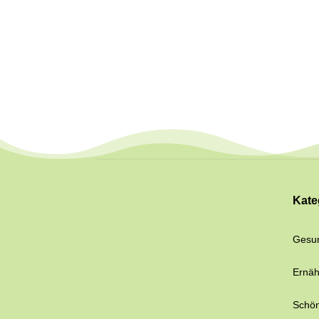
Kate
Gesun
Ernä
Schön