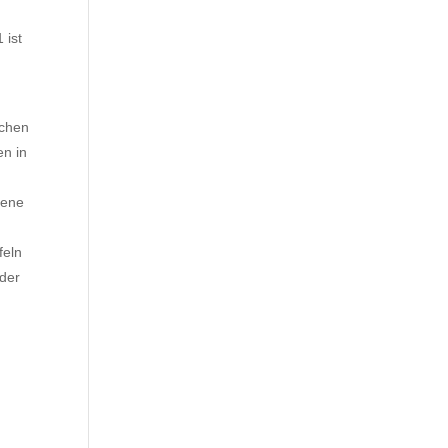
d
 ist
schen
en in
gene
feln
 der