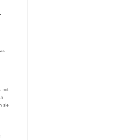
r
das
s mit
ch
n sie
n