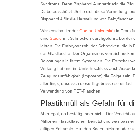
Syndroms. Denn Bisphenol A unterdrückt die Bil
Diabetes schützt. Sollte sich diese Vermutung bes
Bisphenol A für die Herstellung von Babyflaschen
Wissenschaftler der
Goethe Universität
in Frankfu
eine
Studie
mit Schnecken durchgeführt, bei der di
lebten. Die Embryoanzahl der Schnecken, die in P
der Glasflasche. Der Organismus von Schnecken i
Belastungen in ihrem System an. Die Forscher wo
Wirkung hat und im Umkehrschluss auch Auswirku
Zeugungsunfähigkeit (Impotenz) die Folge sein. 
allerdings, dass sich diese Ergebnisse so einfac
Verwendung von PET-Flaschen.
Plastikmüll als Gefahr für 
Aber egal, ob bestätigt oder nicht: Der Verzicht a
Millionen Plastikflaschen benutzt und was passier
giftigen Schadstoffe in den Boden sickern oder s