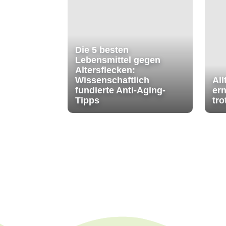
Die 5 besten
Lebensmittel gegen
Altersflecken:
Wissenschaftlich
All
fundierte Anti-Aging-
ern
Tipps
tr