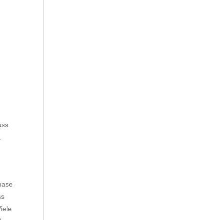
uss
.
phase
ss
iele