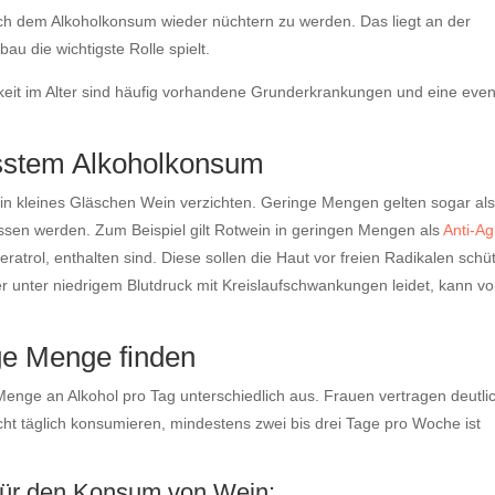
nach dem Alkoholkonsum wieder nüchtern zu werden. Das liegt an der
u die wichtigste Rolle spielt.
chkeit im Alter sind häufig vorhandene Grunderkrankungen und eine even
usstem Alkoholkonsum
f ein kleines Gläschen Wein verzichten. Geringe Mengen gelten sogar al
ssen werden. Zum Beispiel gilt Rotwein in geringen Mengen als
Anti-Ag
eratrol, enthalten sind. Diese sollen die Haut vor freien Radikalen schü
wer unter niedrigem Blutdruck mit Kreislaufschwankungen leidet, kann v
ige Menge finden
 Menge an Alkohol pro Tag unterschiedlich aus. Frauen vertragen deutli
ht täglich konsumieren, mindestens zwei bis drei Tage pro Woche ist
für den Konsum von Wein: