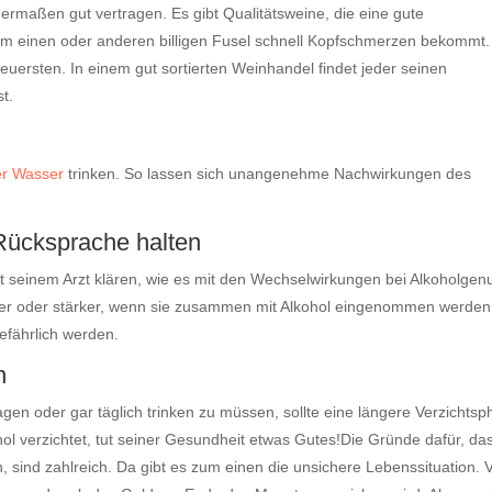
ermaßen gut vertragen. Es gibt Qualitätsweine, die eine gute
em einen oder anderen billigen Fusel schnell Kopfschmerzen bekommt.
euersten. In einem gut sortierten Weinhandel findet jeder seinen
st.
er Wasser
trinken. So lassen sich unangenehme Nachwirkungen des
ücksprache halten
 seinem Arzt klären, wie es mit den Wechselwirkungen bei Alkoholgen
r oder stärker, wenn sie zusammen mit Alkohol eingenommen werden
fährlich werden.
n
gen oder gar täglich trinken zu müssen, sollte eine längere Verzichts
hol verzichtet, tut seiner Gesundheit etwas Gutes!Die Gründe dafür, da
 sind zahlreich. Da gibt es zum einen die unsichere Lebenssituation. V