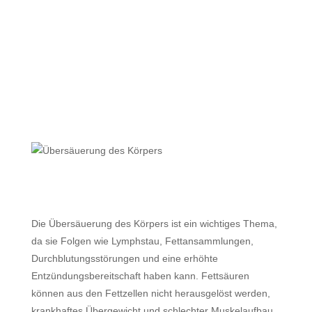
Übersäuerung des
Körpers – wird man
dadurch krank und dick?
Juni 20, 2023
|
Ernährungstipps
Die Übersäuerung des Körpers ist ein wichtiges Thema,
da sie Folgen wie Lymphstau, Fettansammlungen,
Durchblutungsstörungen und eine erhöhte
Entzündungsbereitschaft haben kann. Fettsäuren
können aus den Fettzellen nicht herausgelöst werden,
krankhaftes Übergewicht und schlechter Muskelaufbau