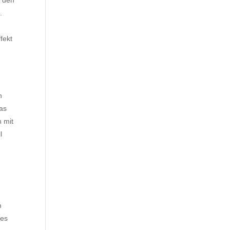
t den
.
fekt
n
das
n mit
l
m
 es