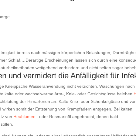
sorge
atmigkeit bereits nach mässigen körperlichen Belastungen, Darmträghei
amer Schlaf….Derartige Erscheinungen lassen sich durch eine konsequ
turheilmethoden weitgehend verhindern und nicht selten sogar behe
n und vermidert die Anfälligkeit für Infe
ssige Kneippsche Wasseranwendung nicht verzichten. Waschungen nac
te kalte oder wechselwarme Arm-, Knie- oder Gesichtsgüsse beleben
H
hblutung der Hirnarterien an. Kalte Knie- oder Schenkelgüsse und vor
d wirken somit der Entstehung von Krampfadern entgegen. Bei kalten
atz von
Heublumen
– oder Rosmarinöl angebracht, denen bald
sollen.