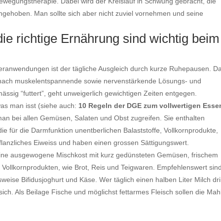
wegungstherapie. Dabei wird der Kreislauf in Schwung gebracht, die
gehoben. Man sollte sich aber nicht zuviel vornehmen und seine
e richtige Ernährung sind wichtig beim
ranwendungen ist der tägliche Ausgleich durch kurze Ruhepausen. D
danach muskelentspannende sowie nervenstärkende Lösungs- und
ssig “futtert”, geht unweigerlich gewichtigen Zeiten entgegen.
was man isst (siehe auch:
10 Regeln der DGE zum vollwertigen Esse
an bei allen Gemüsen, Salaten und Obst zugreifen. Sie enthalten
ie für die Darmfunktion unentberlichen Balaststoffe, Vollkornprodukte,
pflanzliches Eiweiss und haben einen grossen Sättigungswert.
eine ausgewogene Mischkost mit kurz gedünsteten Gemüsen, frischem
nd Vollkornprodukten, wie Brot, Reis und Teigwaren. Empfehlenswert sin
eise Bifidusjoghurt und Käse. Wer täglich einen halben Liter Milch dri
h. Als Beilage Fische und möglichst fettarmes Fleisch sollen die Mahl