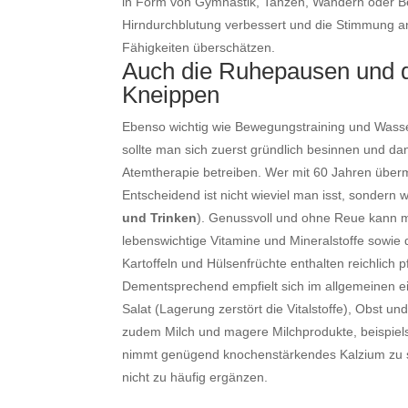
in Form von Gymnastik, Tanzen, Wandern oder Be
Hirndurchblutung verbessert und die Stimmung an
Fähigkeiten überschätzen.
Auch die Ruhepausen und di
Kneippen
Ebenso wichtig wie Bewegungstraining und Wasse
sollte man sich zuerst gründlich besinnen und 
Atemtherapie betreiben. Wer mit 60 Jahren übermä
Entscheidend ist nicht wieviel man isst, sondern 
und Trinken
). Genussvoll und ohne Reue kann m
lebenswichtige Vitamine und Mineralstoffe sowie d
Kartoffeln und Hülsenfrüchte enthalten reichlich 
Dementsprechend empfielt sich im allgemeinen 
Salat (Lagerung zerstört die Vitalstoffe), Obst u
zudem Milch und magere Milchprodukte, beispielsw
nimmt genügend knochenstärkendes Kalzium zu sic
nicht zu häufig ergänzen.