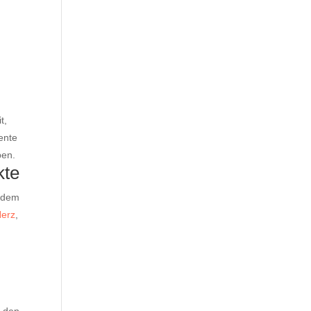
t,
ente
ben.
kte
h dem
erz
,