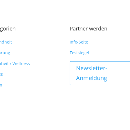
gorien
Partner werden
ndheit
Info-Seite
hrung
Testsiegel
heit / Wellness
Newsletter-
ss
Anmeldung
en