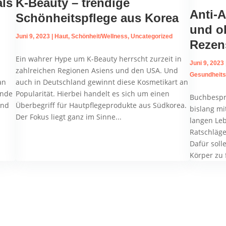
als
K-Beauty – trendige
Anti-A
Schönheitspflege aus Korea
und o
Juni 9, 2023
|
Haut
,
Schönheit/Wellness
,
Uncategorized
Rezen
Ein wahrer Hype um K-Beauty herrscht zurzeit in
Juni 9, 2023
zahlreichen Regionen Asiens und den USA. Und
Gesundheits
an
auch in Deutschland gewinnt diese Kosmetikart an
ande
Popularität. Hierbei handelt es sich um einen
Buchbespr
und
Überbegriff für Hautpflegeprodukte aus Südkorea.
bislang m
Der Fokus liegt ganz im Sinne...
langen Leb
Ratschläge
Dafür sol
Körper zu 